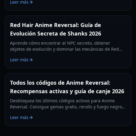
Leer más
completa de canje.
Red Hair Anime Reversal: Guía de
Evolución Secreta de Shanks 2026
Aprende cómo encontrar al NPC secreto, obtener
objetos de evolución y dominar las mecánicas de Red
Hair Anime Reversal para la unidad legendaria de
Leer más
Shanks. Actualizado para 2026.
Todos los códigos de Anime Reversal:
Recompensas activas y guía de canje 2026
Desbloquea los últimos códigos activos para Anime
Reversal. Consigue gemas gratis, rerolls y fuego negro
para mejorar tus unidades y dominar el campo de
Leer más
batalla de torre de defensa.