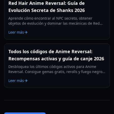
Red Hair Anime Reversal: Guía de
Evolución Secreta de Shanks 2026
Aprende cómo encontrar al NPC secreto, obtener
objetos de evolución y dominar las mecánicas de Red
Hair Anime Reversal para la unidad legendaria de
Leer más
Shanks. Actualizado para 2026.
Todos los códigos de Anime Reversal:
Recompensas activas y guía de canje 2026
Desbloquea los últimos códigos activos para Anime
Reversal. Consigue gemas gratis, rerolls y fuego negro
para mejorar tus unidades y dominar el campo de
Leer más
batalla de torre de defensa.