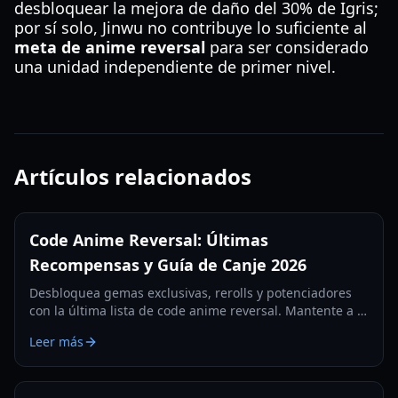
desbloquear la mejora de daño del 30% de Igris;
por sí solo, Jinwu no contribuye lo suficiente al
meta de anime reversal
para ser considerado
una unidad independiente de primer nivel.
Artículos relacionados
Code Anime Reversal: Últimas
Recompensas y Guía de Canje 2026
Desbloquea gemas exclusivas, rerolls y potenciadores
con la última lista de code anime reversal. Mantente a la
vanguardia en la Actualización 3.5 con nuestra guía
Leer más
completa de canje.