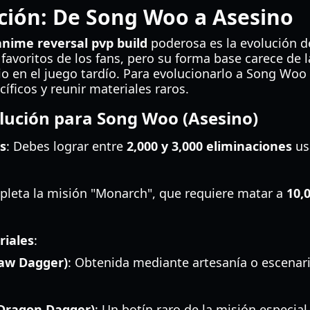
ción: De Song Woo a Asesino
anime reversal pvp build
poderosa es la evolución d
avoritos de los fans, pero su forma base carece de 
o en el juego tardío. Para evolucionarlo a Song Woo 
íficos y reunir materiales raros.
olución para Song Woo (Asesino)
s
: Debes lograr entre
2,000 y 3,000 eliminaciones
us
pleta la misión "Monarch", que requiere matar a
10,
riales
:
law Dagger)
: Obtenida mediante artesanía o escenari
Dragon Dagger)
: Un botín raro de la misión especia