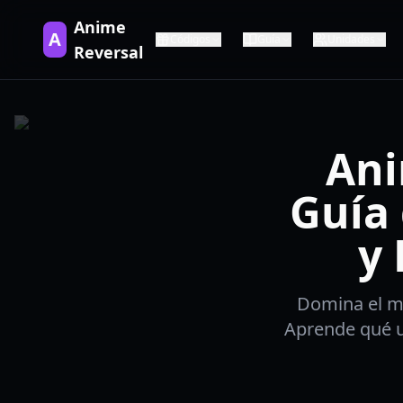
Anime
A
Códigos
Guía
Unidades
Reversal
Ani
Guía 
y 
Domina el me
Aprende qué u