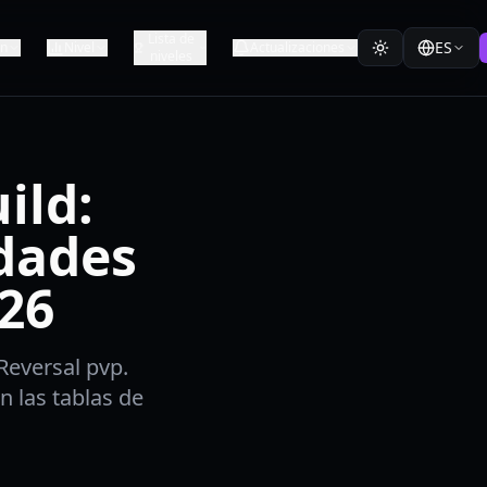
Lista de
ES
ón
Nivel
Actualizaciones
niveles
ild:
idades
026
Reversal pvp.
 las tablas de