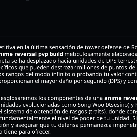
titiva en la última sensación de tower defense de R
nime reversal pvp build
meticulosamente elaborada
eta se ha desplazado hacia unidades de DPS terrestr
ecíficos que pueden destrozar millones de puntos de
os rangos del modo infinito o probando tu valor cont
proporcionan el mayor daño por segundo (DPS) y con
 desglosaremos los componentes de una
anime rever
unidades evolucionadas como Song Woo (Asesino) y R
 sistema de obtención de rasgos (traits), donde cons
fundamentalmente el nivel de poder de tu unidad. Si
ación y asegurar que tu defensa permanezca impenetr
o tiene para ofrecer.