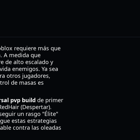
oblox requiere más que
. A medida que
e de alto escalado y
 vida enemigos. Ya sea
ra otros jugadores,
trol de masas es
sal pvp build
de primer
edHair (Despertar).
eguir un rasgo "Élite"
gue estas estrategias
able contra las oleadas