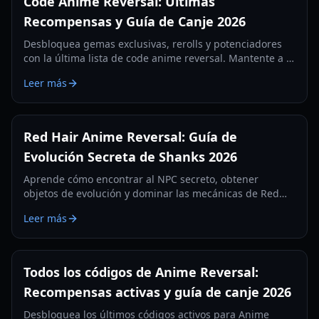
Code Anime Reversal: Últimas
Recompensas y Guía de Canje 2026
Desbloquea gemas exclusivas, rerolls y potenciadores
con la última lista de code anime reversal. Mantente a la
vanguardia en la Actualización 3.5 con nuestra guía
Leer más
completa de canje.
Red Hair Anime Reversal: Guía de
Evolución Secreta de Shanks 2026
Aprende cómo encontrar al NPC secreto, obtener
objetos de evolución y dominar las mecánicas de Red
Hair Anime Reversal para la unidad legendaria de
Leer más
Shanks. Actualizado para 2026.
Todos los códigos de Anime Reversal:
Recompensas activas y guía de canje 2026
Desbloquea los últimos códigos activos para Anime