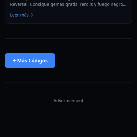
Reversal. Consigue gemas gratis, rerolls y fuego negro
para mejorar tus unidades y dominar el campo de
Leer más
batalla de torre de defensa.
Más
Códigos
Advertisement