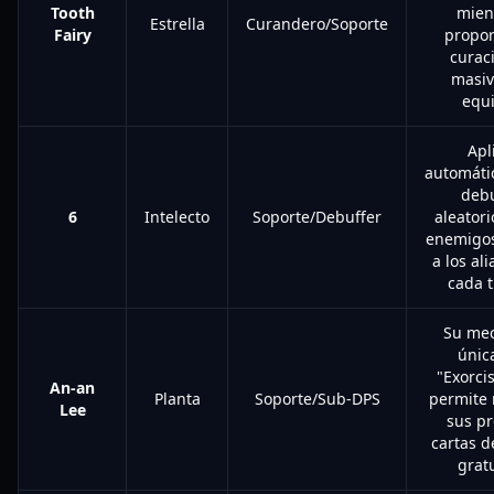
Tooth
mien
Estrella
Curandero/Soporte
Fairy
propor
curac
masiv
equi
Apl
automáti
debu
6
Intelecto
Soporte/Debuffer
aleatori
enemigos
a los al
cada t
Su mec
únic
"Exorci
An-an
Planta
Soporte/Sub-DPS
permite 
Lee
sus pr
cartas d
gratu