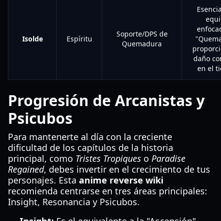
Esencia
equi
enfoca
Soporte/DPS de
Isolde
Espíritu
"Quema
Quemadura
proporc
daño co
en el t
Progresión de Arcanistas y
Psicubos
Para mantenerte al día con la creciente
dificultad de los capítulos de la historia
principal, como
Tristes Tropiques
o
Paradise
Regained
, debes invertir en el crecimiento de tus
personajes. Esta
anime reverse wiki
recomienda centrarse en tres áreas principales:
Insight, Resonancia y Psicubos.