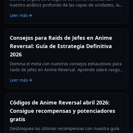
nuestro análisis profundo de las capas de unidades, la
gestión económica y los carries terrestres de nivel S
Leer más
para 2026.
Consejos para Raids de Jefes en Anime
Reversal: Guía de Estrategia Definitiva
2026
Domina el meta con nuestros consejos exhaustivos para
raids de jefes en Anime Reversal. Aprende sobre rasgos
Élite, la evolución de Sun Jin Wu y estrategias de raid JJK
Leer más
para 2026.
Códigos de Anime Reversal abril 2026:
Consigue recompensas y potenciadores
gratis
Desbloquea las últimas recompensas con nuestra guía