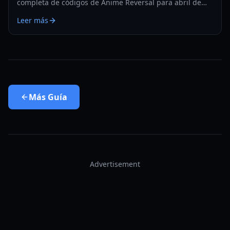
completa de códigos de Anime Reversal para abril de
2026. Consigue gemas, giros y potenciadores de XP
Leer más
gratis para la Actualización 3.5.
Más
Guía
Advertisement