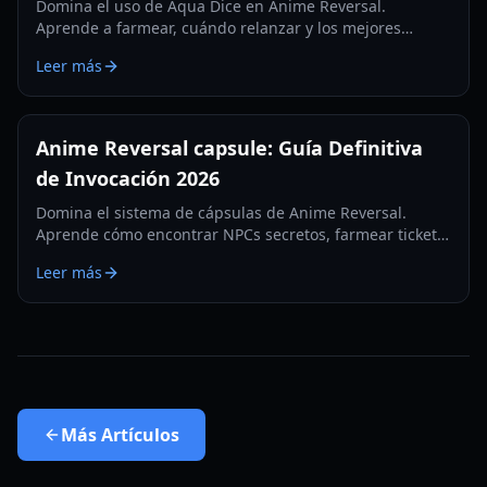
Domina el uso de Aqua Dice en Anime Reversal.
Aprende a farmear, cuándo relanzar y los mejores
rasgos a los que aspirar en esta guía exhaustiva de
Leer más
2026.
Anime Reversal capsule: Guía Definitiva
de Invocación 2026
Domina el sistema de cápsulas de Anime Reversal.
Aprende cómo encontrar NPCs secretos, farmear tickets
premium y evolucionar tus unidades con nuestra guía
Leer más
de 2026.
Más
Artículos