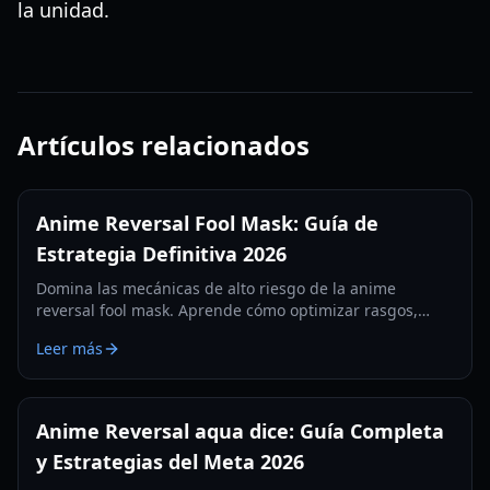
la unidad.
Artículos relacionados
Anime Reversal Fool Mask: Guía de
Estrategia Definitiva 2026
Domina las mecánicas de alto riesgo de la anime
reversal fool mask. Aprende cómo optimizar rasgos,
intercambiar bendiciones y dominar el meta de 2026
Leer más
con nuestra guía experta.
Anime Reversal aqua dice: Guía Completa
y Estrategias del Meta 2026