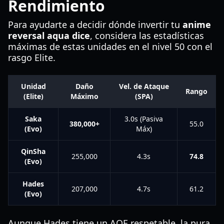
Rendimiento
Para ayudarte a decidir dónde invertir tu
anime
reversal aqua dice
, considera las estadísticas
máximas de estas unidades en el nivel 50 con el
rasgo Elite.
Unidad
Daño
Vel. de Ataque
Rango
(Elite)
Máximo
(SPA)
Saka
3.0s (Pasiva
380,000+
55.0
(Evo)
Máx)
QinSha
255,000
4.3s
74.8
(Evo)
Hades
207,000
4.7s
61.2
(Evo)
Aunque Hades tiene un AOE respetable, la pura