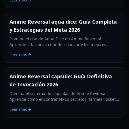
con nuestra guía experta.
Anime Reversal aqua dice: Guía Completa
y Estrategias del Meta 2026
Domina el uso de Aqua Dice en Anime Reversal.
Aprende a farmear, cuándo relanzar y los mejores
rasgos a los que aspirar en esta guía exhaustiva de
Leer más
2026.
Anime Reversal capsule: Guía Definitiva
de Invocación 2026
Domina el sistema de cápsulas de Anime Reversal.
Aprende cómo encontrar NPCs secretos, farmear tickets
premium y evolucionar tus unidades con nuestra guía
Leer más
de 2026.