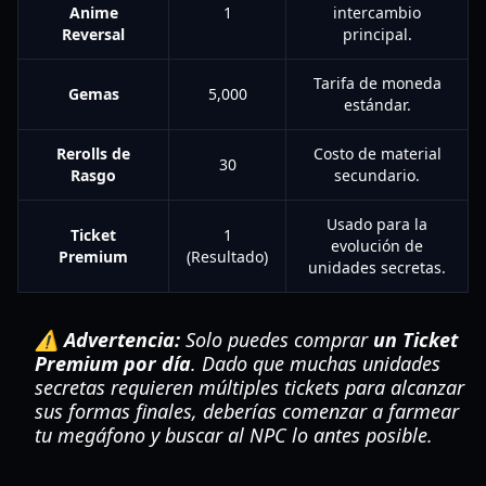
Anime
1
intercambio
Reversal
principal.
Tarifa de moneda
Gemas
5,000
estándar.
Rerolls de
Costo de material
30
Rasgo
secundario.
Usado para la
Ticket
1
evolución de
Premium
(Resultado)
unidades secretas.
⚠️ Advertencia:
Solo puedes comprar
un Ticket
Premium por día
. Dado que muchas unidades
secretas requieren múltiples tickets para alcanzar
sus formas finales, deberías comenzar a farmear
tu megáfono y buscar al NPC lo antes posible.