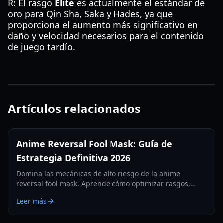
R: El rasgo
Élite
es actualmente el estándar de
oro para Qin Sha, Saka y Hades, ya que
proporciona el aumento más significativo en
daño y velocidad necesarios para el contenido
de juego tardío.
Artículos relacionados
Anime Reversal Fool Mask: Guía de
Estrategia Definitiva 2026
Domina las mecánicas de alto riesgo de la anime
reversal fool mask. Aprende cómo optimizar rasgos,
intercambiar bendiciones y dominar el meta de 2026
Leer más
con nuestra guía experta.