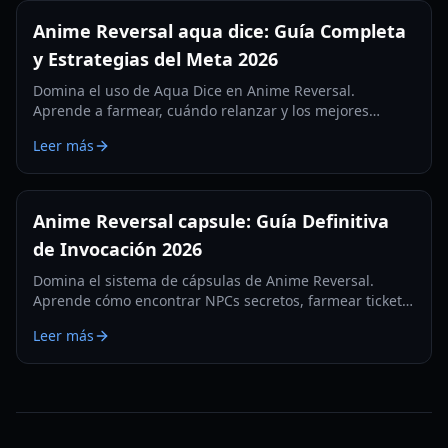
Anime Reversal aqua dice: Guía Completa
y Estrategias del Meta 2026
Domina el uso de Aqua Dice en Anime Reversal.
Aprende a farmear, cuándo relanzar y los mejores
rasgos a los que aspirar en esta guía exhaustiva de
Leer más
2026.
Anime Reversal capsule: Guía Definitiva
de Invocación 2026
Domina el sistema de cápsulas de Anime Reversal.
Aprende cómo encontrar NPCs secretos, farmear tickets
premium y evolucionar tus unidades con nuestra guía
Leer más
de 2026.