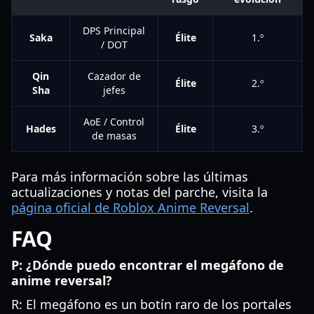
DPS Principal
Saka
Élite
1.º
/ DOT
Qin
Cazador de
Élite
2.º
Sha
jefes
AoE / Control
Hades
Élite
3.º
de masas
Para más información sobre las últimas
actualizaciones y notas del parche, visita la
página oficial de Roblox Anime Reversal
.
FAQ
P: ¿Dónde puedo encontrar el megáfono de
anime reversal?
R: El megáfono es un botín raro de los portales