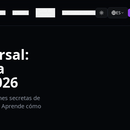
Lista de
ES
ón
Nivel
Actualizaciones
niveles
rsal:
a
026
nes secretas de
.5. Aprende cómo