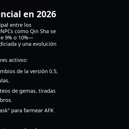
ncial en 2026
pal entre los
de NPCs como Qin Sha se
ble 9% o 10%—
diciada y una evolución
res activos:
mbios de la versión 0.5,
las.
rteos de gemas, tiradas
bros.
Task" para farmear AFK