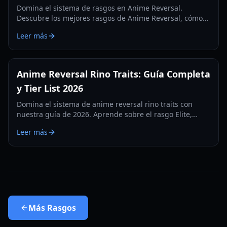
Domina el sistema de rasgos en Anime Reversal.
Descubre los mejores rasgos de Anime Reversal, cómo
conseguir Elite y qué unidades se benefician más de los
Leer más
aumentos de estadísticas.
Anime Reversal Rino Traits: Guía Completa
y Tier List 2026
Domina el sistema de anime reversal rino traits con
nuestra guía de 2026. Aprende sobre el rasgo Elite,
rutas de evolución y las mejores unidades de apoyo
Leer más
para tu equipo.
Más
Rasgos