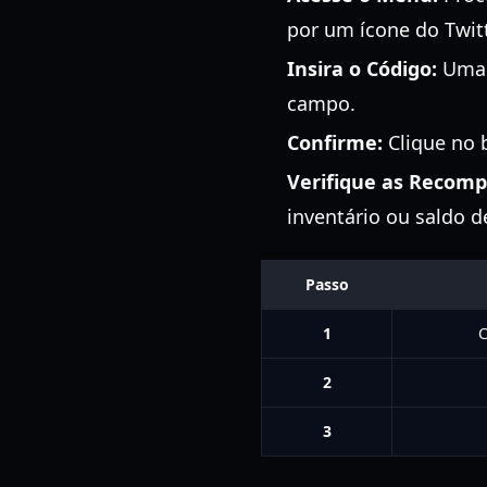
por um ícone do Twit
Insira o Código:
Uma c
campo.
Confirme:
Clique no 
Verifique as Recomp
inventário ou saldo 
Passo
1
C
2
3