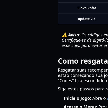
I love kafra
update 2.5
⚠️ Aviso:
Os códigos em
Certifique-se de digitá
especiais, para evitar e
Como resgata
Resgatar suas recompen
estão começando sua jor
"Codes" fica escondido 
Siga estes passos para 
Inicie o Jogo:
Abra o
Acesse o Menu:
Procu