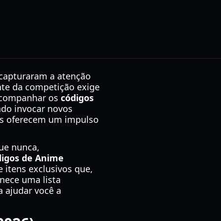
 capturaram a atenção
nte da competição exige
 acompanhar os
códigos
ndo invocar novos
is oferecem um impulso
ue nunca,
digos de Anime
itens exclusivos que,
rnece uma lista
a ajudar você a