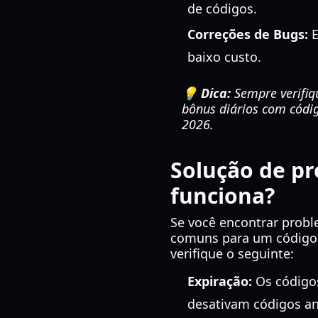
de códigos.
Correções de Bugs:
E
baixo custo.
💡 Dica:
Sempre verifiq
bônus diários com códi
2026.
Solução de p
funciona?
Se você encontrar probl
comuns para um código f
verifique o seguinte:
Expiração:
Os código
desativam códigos an