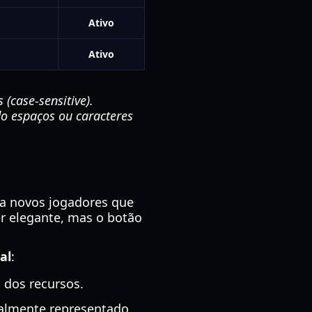
Ativo
Ativo
(case-sensitive).
do espaços ou caracteres
ra novos jogadores que
er elegante, mas o botão
al
:
 dos recursos.
eralmente representado