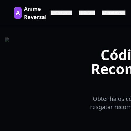
Anime
A
Códigos
Guia
Unidades
Reversal
Códi
Recom
Obtenha os có
resgatar recom