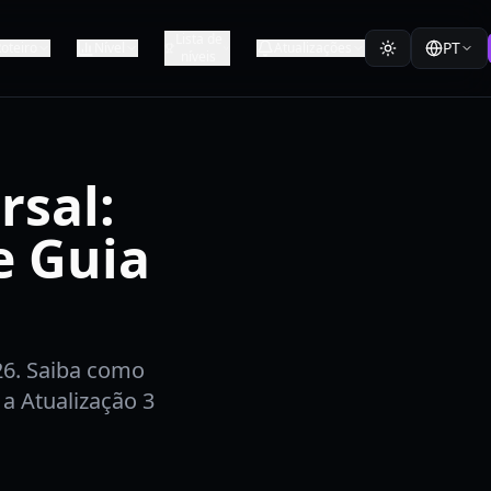
Lista de
PT
oteiro
Nível
Atualizações
níveis
rsal:
e Guia
26. Saiba como
a Atualização 3