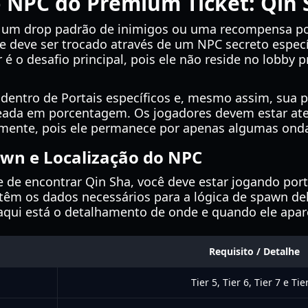
 NPC do Premium Ticket: Qin 
 um drop padrão de inimigos ou uma recompensa po
ele deve ser trocado através de um NPC secreto espe
é o desafio principal, pois ele não reside no lobby 
dentro de Portais específicos e, mesmo assim, sua p
ada em porcentagem. Os jogadores devem estar ate
amente, pois ele permanece por apenas algumas onda
awn e Localização do NPC
 de encontrar Qin Sha, você deve estar jogando port
ontêm os dados necessários para a lógica de spawn de
 aqui está o detalhamento de onde e quando ele apar
Requisito / Detalhe
Tier 5, Tier 6, Tier 7 e Tie