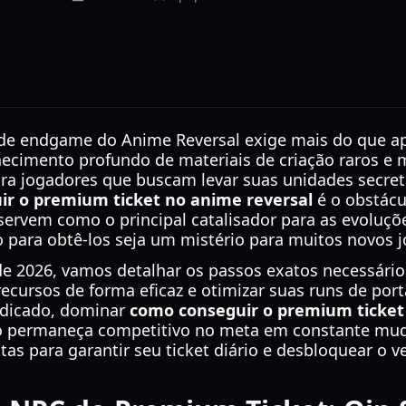
de endgame do Anime Reversal exige mais do que ap
ecimento profundo de materiais de criação raros e 
ra jogadores que buscam levar suas unidades secreta
r o premium ticket no anime reversal
é o obstácul
 servem como o principal catalisador para as evoluç
 para obtê-los seja um mistério para muitos novos 
e 2026, vamos detalhar os passos exatos necessários
recursos de forma eficaz e otimizar suas runs de por
edicado, dominar
como conseguir o premium ticket
co permaneça competitivo no meta em constante mud
stas para garantir seu ticket diário e desbloquear o v