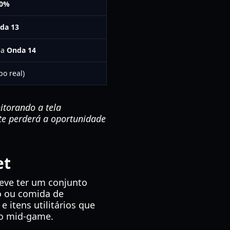
10%
da 13
da
Onda 14
o real)
torando a tela
te perderá a oportunidade
et
deve ter um conjunto
ro ou comida de
 itens utilitários que
o mid-game.