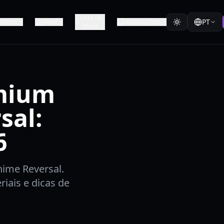
Lista de
PT
oteiro
Nível
Atualizações
níveis
mium
sal:
6
ime Reversal.
iais e dicas de