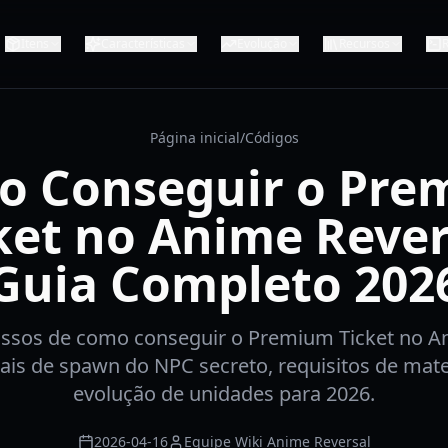
Itens
Características
Evolução
Recursos
R
Página inicial
/
Códigos
o Conseguir o Pre
ket no Anime Rever
Guia Completo 202
ssos de como conseguir o Premium Ticket no An
ais de spawn do NPC secreto, requisitos de mater
evolução de unidades para 2026.
2026-04-16
Equipe Wiki Anime Reversal