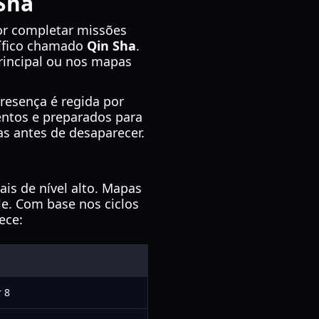
Sha
r completar missões
cífico chamado
Qin Sha
.
principal ou nos mapas
resença é regida por
ntos e preparados para
s antes de desaparecer.
ais de nível alto. Mapas
le. Com base nos ciclos
ece:
r 8