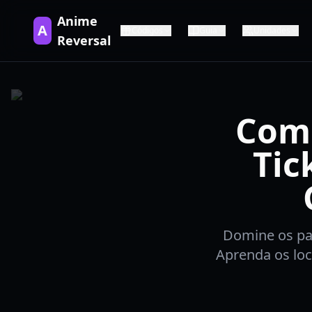
Anime
A
Códigos
Guia
Unidades
Reversal
Com
Tic
Domine os pa
Aprenda os loc