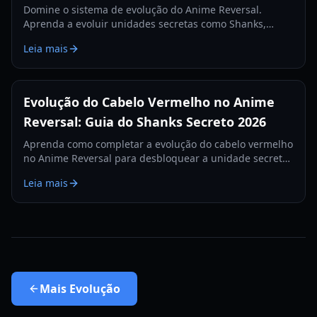
Domine o sistema de evolução do Anime Reversal.
Aprenda a evoluir unidades secretas como Shanks,
otimize sua equipe com os tiers meta e domine o
Leia mais
ranking.
Evolução do Cabelo Vermelho no Anime
Reversal: Guia do Shanks Secreto 2026
Aprenda como completar a evolução do cabelo vermelho
no Anime Reversal para desbloquear a unidade secreta
Red Hair Awaken. Inclui localizações de NPCs, receitas
Leia mais
de crafting e exibição de habilidades.
Mais
Evolução