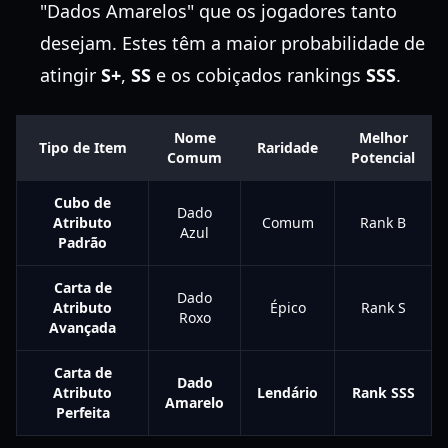
"Dados Amarelos" que os jogadores tanto
desejam. Estes têm a maior probabilidade de
atingir
S+
,
SS
e os cobiçados rankings
SSS
.
Nome
Melhor
Tipo de Item
Raridade
Comum
Potencial
Cubo de
Dado
Atributo
Comum
Rank B
Azul
Padrão
Carta de
Dado
Atributo
Épico
Rank S
Roxo
Avançada
Carta de
Dado
Atributo
Lendário
Rank SSS
Amarelo
Perfeita