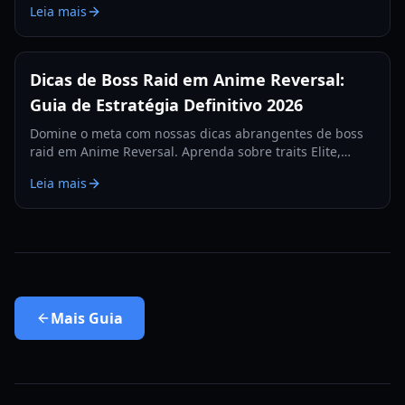
Leia mais
Dicas de Boss Raid em Anime Reversal:
Guia de Estratégia Definitivo 2026
Domine o meta com nossas dicas abrangentes de boss
raid em Anime Reversal. Aprenda sobre traits Elite,
evolução de Sun Jin Wu e estratégias de raid JJK para
Leia mais
2026.
Mais
Guia