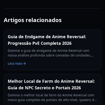
Artigos relacionados
Guia de Endgame de Anime Reversal:
Progressão PvE Completa 2026
Domine o guia de endgame de Anime Reversal com
nossa análise profunda sobre camadas de unidades,
gerenciamento de economia e carregadores terrestres
Leia mais
de nível S para 2026.
Melhor Local de Farm do Anime Reversal:
Guia de NPC Secreto e Portais 2026
Domine o melhor local de farm do Anime Reversal com
nosso guia completo de portais de alto nível, spawns de
NPCs secretos e estratégias de farm de tickets premium.