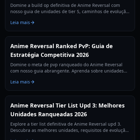
Domine a build op definitiva de Anime Reversal com
nosso guia de unidades de tier S, caminhos de evolução
e estratégias de sinergia para o meta de 2026.
Leia mais
Anime Reversal Ranked PvP: Guia de
Estratégia Competitiva 2026
Domine o meta de pvp ranqueado do Anime Reversal
com nosso guia abrangente. Aprenda sobre unidades
de nível S, caminhos de evolução e estratégias de traits
Leia mais
de elite para 2026.
Anime Reversal Tier List Upd 3: Melhores
Unidades Ranqueadas 2026
Explore a tier list definitiva de Anime Reversal upd 3.
Descubra as melhores unidades, requisitos de evolução
para Kuromi e Gilgamesh, e estratégias meta para 2026.