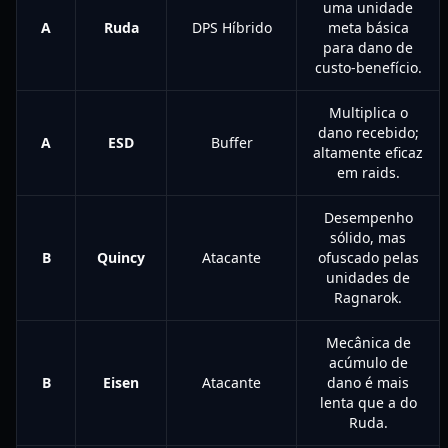
uma unidade
A
Ruda
DPS Híbrido
meta básica
para dano de
custo-benefício.
Multiplica o
dano recebido;
A
ESD
Buffer
altamente eficaz
em raids.
Desempenho
sólido, mas
B
Quincy
Atacante
ofuscado pelas
unidades de
Ragnarok.
Mecânica de
acúmulo de
B
Eisen
Atacante
dano é mais
lenta que a do
Ruda.