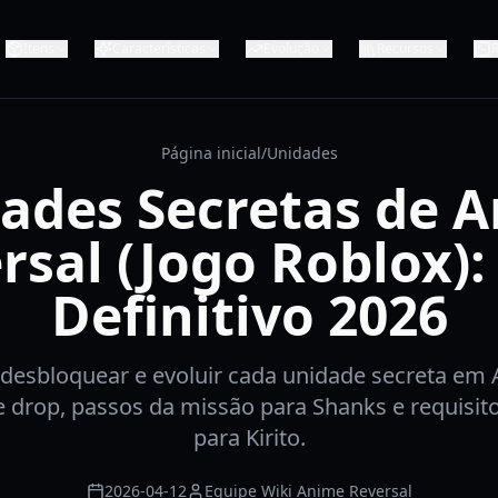
Itens
Características
Evolução
Recursos
R
Página inicial
/
Unidades
ades Secretas de 
rsal (Jogo Roblox):
Definitivo 2026
esbloquear e evoluir cada unidade secreta em 
de drop, passos da missão para Shanks e requisit
para Kirito.
2026-04-12
Equipe Wiki Anime Reversal