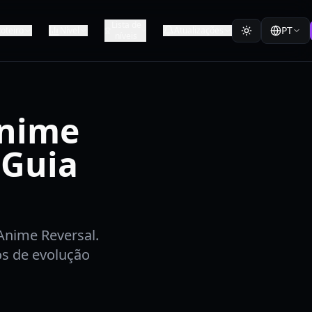
Lista de
PT
oteiro
Nível
Atualizações
níveis
Anime
 Guia
Anime Reversal.
os de evolução