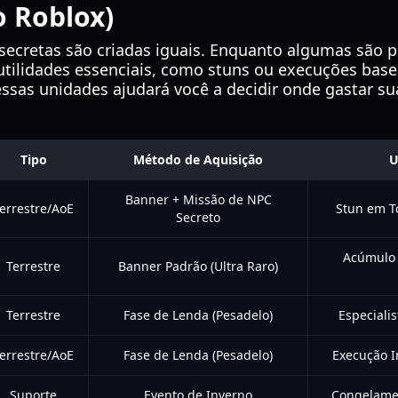
o Roblox)
ecretas são criadas iguais. Enquanto algumas são p
 utilidades essenciais, como stuns ou execuções ba
essas unidades ajudará você a decidir onde gastar s
Tipo
Método de Aquisição
U
Banner + Missão de NPC
errestre/AoE
Stun em T
Secreto
Acúmulo 
Terrestre
Banner Padrão (Ultra Raro)
Terrestre
Fase de Lenda (Pesadelo)
Especiali
errestre/AoE
Fase de Lenda (Pesadelo)
Execução 
Suporte
Evento de Inverno
Congelamen