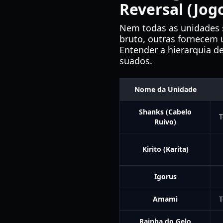
Reversal (Jog
Nem todas as unidades s
bruto, outras fornecem
Entender a hierarquia d
suados.
Nome da Unidade
Shanks (Cabelo
T
Ruivo)
Kirito (Karita)
Igorus
Amami
T
Rainha do Gelo