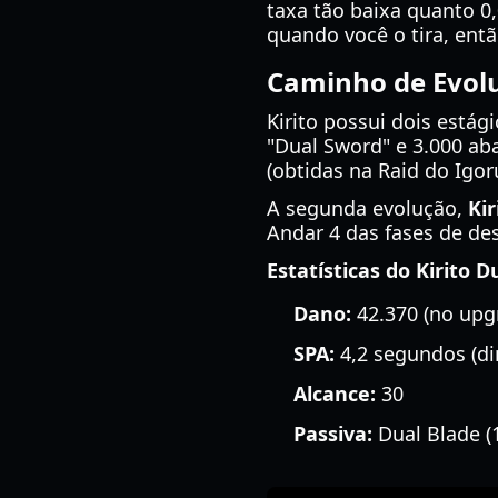
taxa tão baixa quanto 0
quando você o tira, ent
Caminho de Evolu
Kirito possui dois estág
"Dual Sword" e 3.000 ab
(obtidas na Raid do Igor
A segunda evolução,
Kir
Andar 4 das fases de de
Estatísticas do Kirito D
Dano:
42.370 (no up
SPA:
4,2 segundos (di
Alcance:
30
Passiva:
Dual Blade (