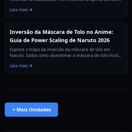
secretos, unidades de eventos de chefes e recompensas
Leia mais
do passe de batalha. Guia completo para 2026.
Inversão da Máscara de Tolo no Anime:
Guia de Power Scaling de Naruto 2026
Explore o tropo da inversão da máscara de tolo em
Naruto. Saiba como abandonar a máscara de tolo muda
o power scaling, afinidades elementais e heranças de
Leia mais
clãs em 2026.
Mais
Unidades