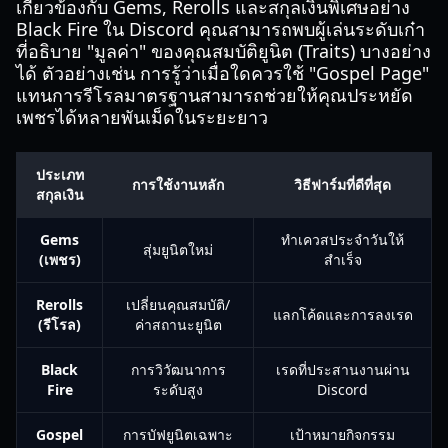
เกี่ยวข้องกับ Gems, Rerolls และสกุลเงินพิเศษอย่าง
Black Fire ใน Discord คุณสามารถพบผู้เล่นระดับเก๋า
ที่อธิบาย "มูลค่า" ของคุณสมบัติยูนิต (Traits) บางอย่าง
ได้ ตัวอย่างเช่น การรู้ว่าเมื่อใดควรใช้ "Gospel Page"
แทนการรีโรลมาตรฐานสามารถช่วยให้คุณประหยัด
เพชรได้หลายพันเม็ดในระยะยาว
ประเภท
การใช้งานหลัก
วิธีฟาร์มที่ดีที่สุด
สกุลเงิน
Gems
ทำเควสประจำวันให้
สุ่มยูนิตใหม่
(เพชร)
สำเร็จ
Rerolls
เปลี่ยนคุณสมบัติ/
แลกโค้ดและการลงเรด
(รีโรล)
ค่าสถานะยูนิต
Black
การวิวัฒนาการ
เรดที่ประสานงานผ่าน
Fire
ระดับสูง
Discord
Gospel
การบัฟยูนิตเฉพาะ
เป้าหมายกิจกรรม