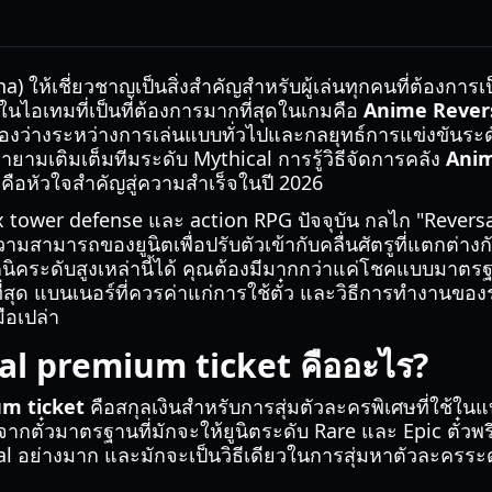
ให้เชี่ยวชาญเป็นสิ่งสำคัญสำหรับผู้เล่นทุกคนที่ต้องการเ
นไอเทมที่เป็นที่ต้องการมากที่สุดในเกมคือ
Anime Rever
มช่องว่างระหว่างการเล่นแบบทั่วไปและกลยุทธ์การแข่งขันระดั
ยายามเติมเต็มทีมระดับ Mythical การรู้วิธีจัดการคลัง
Anim
คือหัวใจสำคัญสู่ความสำเร็จในปี 2026
ower defense และ action RPG ปัจจุบัน กลไก "Reversal
วามสามารถของยูนิตเพื่อปรับตัวเข้ากับคลื่นศัตรูที่แตกต่าง
คนิคระดับสูงเหล่านี้ได้ คุณต้องมีมากกว่าแค่โชคแบบมาตรฐาน
่สุด แบนเนอร์ที่ควรค่าแก่การใช้ตั๋ว และวิธีการทำงานของระ
ือเปล่า
l premium ticket คืออะไร?
m ticket
คือสกุลเงินสำหรับการสุ่มตัวละครพิเศษที่ใช้ใ
จากตั๋วมาตรฐานที่มักจะให้ยูนิตระดับ Rare และ Epic ตั๋วพร
l อย่างมาก และมักจะเป็นวิธีเดียวในการสุ่มหาตัวละครระด