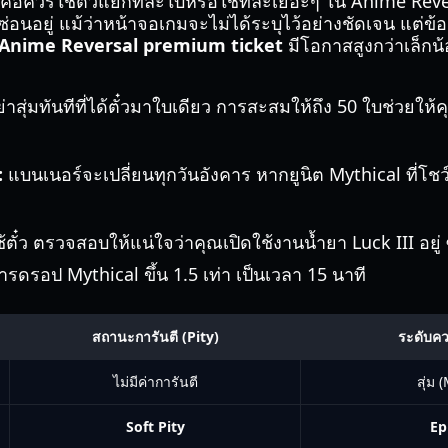
่นคือควรใช้ตั๋วแยกทีละใบหรือใช้ทีละเยอะๆ ใน Anime Rever
ี่ซ่อนอยู่ แม้ว่าหน้าจอเกมจะไม่ได้ระบุไว้อย่างชัดเจน แต่ข
Anime Reversal premium ticket
มีโอกาสสูงกว่าเล็ก
่าสุ่มทันทีที่ได้ตั๋วมาใบเดียว การสะสมให้ถึง 50 ใบช่วยให้คุ
:
แบนเนอร์จะเปลี่ยนทุกวันอังคาร หากยูนิต Mythical ที่โชว์อ
้ตั๋ว ตรวจสอบให้แน่ใจว่าคุณเปิดใช้งานน้ำยา Luck III อยู
ารดรอป Mythical ขึ้น 1.5 เท่า เป็นเวลา 15 นาที
สถานะการันตี (Pity)
ระดับคว
ไม่มีค่าการันตี
สุ่ม 
Soft Pity
Epi