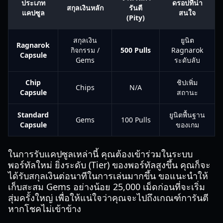
ประเภท
ดรอปที่น่า
สกุลเงินหลัก
รันตี
แคปซูล
สนใจ
(Pity)
สกุลเงิน
ยูนิต
Ragnarok
กิจกรรม /
500 Pulls
Ragnarok
Capsule
Gems
ระดับลับ
Chip
ชิปเพิ่ม
Chips
N/A
Capsule
สถานะ
Standard
ยูนิตพื้นฐาน
Gems
100 Pulls
Capsule
ของเกม
ในการรับแคปซูลเหล่านี้ คุณต้องเข้าร่วมในระบบ
พอร์ทัลใหม่ ยิ่งระดับ (Tier) ของพอร์ทัลสูงขึ้น คุณก็จะ
ได้รับสกุลเงินต่อนาทีในการเล่นมากขึ้น ขอแนะนำให้
เก็บสะสม Gems อย่างน้อย 25,000 เม็ดก่อนที่จะเริ่ม
สุ่มครั้งใหญ่ เพื่อให้แน่ใจว่าคุณจะไปถึงเกณฑ์การันตี
หากโชคไม่เข้าข้าง