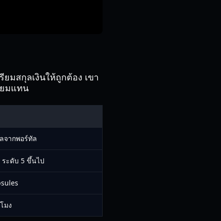
ียมสกุลเงินให้ถูกต้อง เขา
มียมแทน
ัลจากพอร์ทัล
ะดับ 5 ขึ้นไป
psules
วโมง