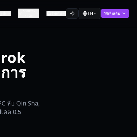
รายการ
TH
ชั้น
อัพเดท
วิกิเพิ่มเติม
ระดับ
arok
ะการ
PC ลับ Qin Sha,
ปเดต 0.5