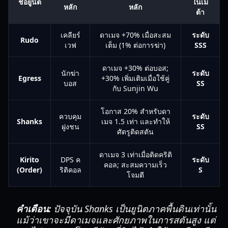
ชื่อยูนิต
ในเม
หลัก
หลัก
ต้า
เคลียร์
ดาเมจ +70% เมื่อสะสม
ระดับ
Rudo
เวฟ
เต็ม (1% ต่อการฆ่า)
SSS
ดาเมจ +30% ต่อบอส;
นักฆ่า
ระดับ
Egress
+30% เพิ่มเติมเมื่อใช้คู่
บอส
SS
กับ Sunjin Wu
โอกาส 20% สำหรับดา
ควบคุม
ระดับ
Shanks
เมจ 1.5 เท่า และทำให้
ฝูงชน
SS
ศัตรูติดสตัน
ดาเมจ 3 เท่าเมื่อติดคริติ
Kirito
DPS ค
ระดับ
คอล; สะสมความเร็ว
(Order)
ริติคอล
S
โจมตี
คำเตือน:
ปัจจุบัน Shanks เป็นยูนิตภาคพื้นดินเท่านั้น
แม้ว่าเขาจะมีดาเมจและศักยภาพในการสตันสูง แต่