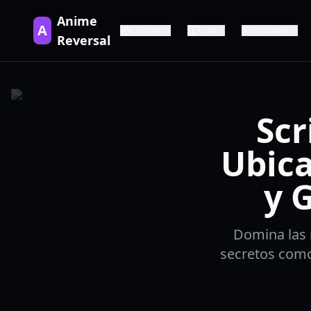
Anime
A
Códigos
Guía
Unidades
Reversal
Scr
Ubica
y 
Domina las 
secretos como