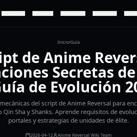
Artículos
Rasgos
Evolución
Recursos
Gui
Inicio
/
Guía
ipt de Anime Rever
ciones Secretas d
Guía de Evolución 2
mecánicas del script de Anime Reversal para en
 Qin Sha y Shanks. Aprende requisitos de evoluci
portales y estrategias de unidades de élite.
2026-04-12
Anime Reversal Wiki Team