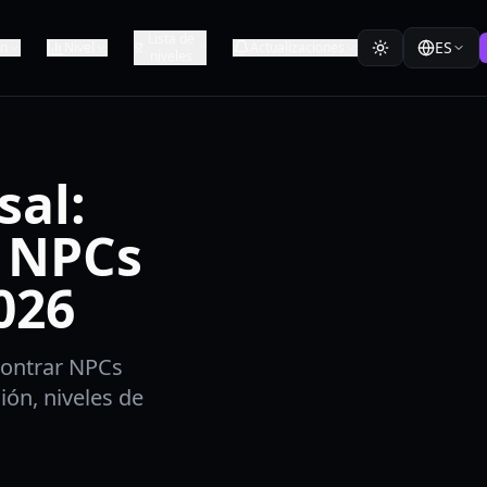
Lista de
ES
ón
Nivel
Actualizaciones
niveles
sal:
e NPCs
026
contrar NPCs
ón, niveles de