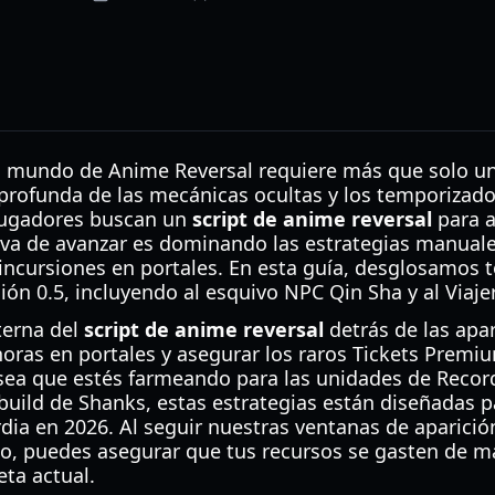
 mundo de Anime Reversal requiere más que solo uni
rofunda de las mecánicas ocultas y los temporizado
 jugadores buscan un
script de anime reversal
para a
iva de avanzar es dominando las estrategias manual
 incursiones en portales. En esta guía, desglosamos 
ión 0.5, incluyendo al esquivo NPC Qin Sha y al Viajer
terna del
script de anime reversal
detrás de las apa
horas en portales y asegurar los raros Tickets Premi
a sea que estés farmeando para las unidades de Recor
uild de Shanks, estas estrategias están diseñadas p
ia en 2026. Al seguir nuestras ventanas de aparición
io, puedes asegurar que tus recursos se gasten de ma
ta actual.