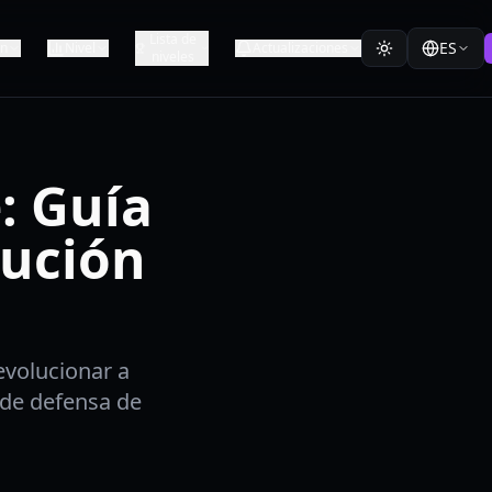
Lista de
ES
ón
Nivel
Actualizaciones
niveles
: Guía
lución
evolucionar a
 de defensa de