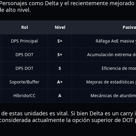
. Personajes como Delta y el recientemente mejorado 
e alto nivel.
Rol
Nivel
Pasiva
DPS Principal
S+
Ráfaga AoE masiva 
DPS DOT
S+
Acumulación extrema 
DPS DOT
S
Eficiencia de mo
Soporte/Buffer
A+
Mejoras de estadísticas
Híbrido/CC
A
Mecánicas de aturdimi
e estas unidades es vital. Si bien Delta es un carry 
 considerada actualmente la opción superior de DOT p