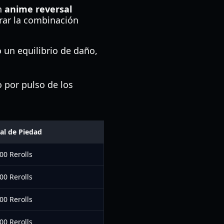
n
anime reversal
rar la combinación
 un equilibrio de daño,
 por pulso de los
l de Piedad
00 Rerolls
00 Rerolls
00 Rerolls
00 Rerolls