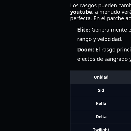
Los rasgos pueden camb
youtube
, a menudo verá
perfecta. En el parche a
Elite:
Generalmente el
rango y velocidad.
Doom:
El rasgo princ
efectos de sangrado
Unidad
Sid
Kefla
Delta
Twilight