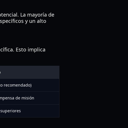
tencial. La mayoría de
specíficos y un alto
ífica. Esto implica
e
ito recomendado)
ompensa de misión
 superiores