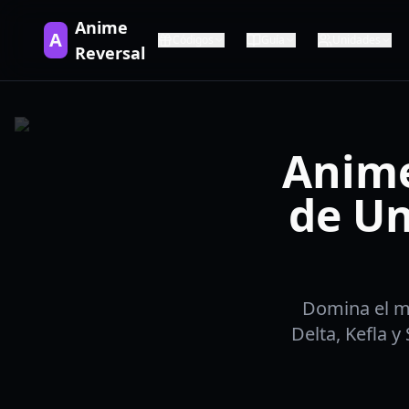
Anime
A
Códigos
Guía
Unidades
Reversal
Anime
de Un
Domina el me
Delta, Kefla 