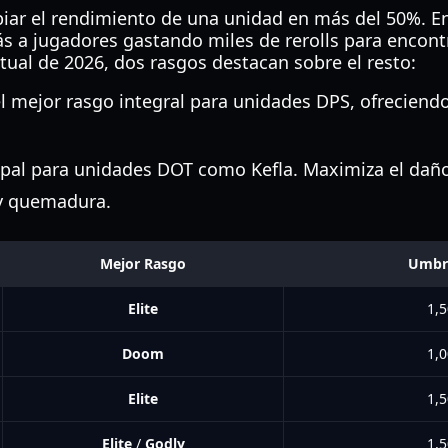
iar el rendimiento de una unidad en más del 50%. E
s a jugadores gastando miles de rerolls para encont
ctual de 2026, dos rasgos destacan sobre el resto:
 mejor rasgo integral para unidades DPS, ofreciendo
ipal para unidades DOT como Kefla. Maximiza el daño
 y quemadura.
Mejor Rasgo
Umbra
Elite
1,5
Doom
1,0
Elite
1,5
Elite
/
Godly
1,5