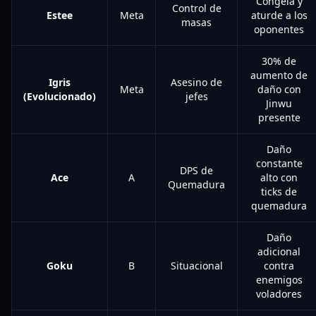
Congela y
Control de
Estee
Meta
aturde a los
masas
oponentes
30% de
aumento de
Igris
Asesino de
Meta
daño con
(Evolucionado)
jefes
Jinwu
presente
Daño
constante
DPS de
Ace
A
alto con
Quemadura
ticks de
quemadura
Daño
adicional
Goku
B
Situacional
contra
enemigos
voladores