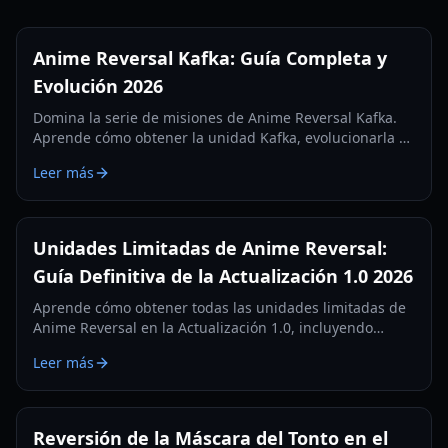
Anime Reversal Kafka: Guía Completa y
Evolución 2026
Domina la serie de misiones de Anime Reversal Kafka.
Aprende cómo obtener la unidad Kafka, evolucionarla a
Kafka Control y optimizar sus habilidades de DOT en la
Leer más
Actualización 2.5.
Unidades Limitadas de Anime Reversal:
Guía Definitiva de la Actualización 1.0 2026
Aprende cómo obtener todas las unidades limitadas de
Anime Reversal en la Actualización 1.0, incluyendo
drops de portales secretos, unidades de eventos de
Leer más
jefes y recompensas del pase de batalla. Guía completa
para 2026.
Reversión de la Máscara del Tonto en el