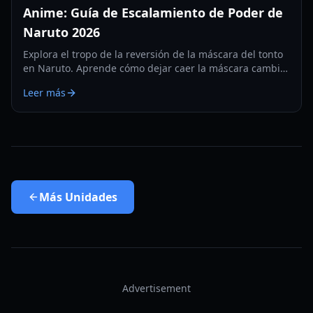
Anime: Guía de Escalamiento de Poder de
Naruto 2026
Explora el tropo de la reversión de la máscara del tonto
en Naruto. Aprende cómo dejar caer la máscara cambia
el escalamiento de poder, las afinidades elementales y la
Leer más
herencia de clanes en 2026.
Más
Unidades
Advertisement