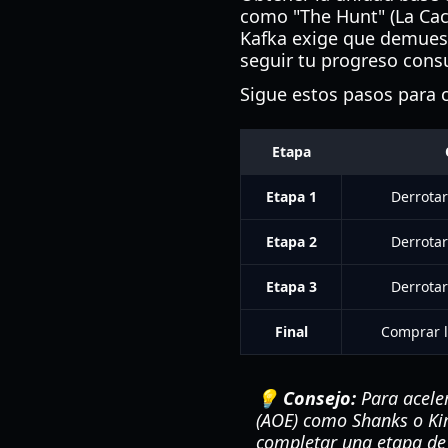
como "The Hunt" (La Cac
Kafka exige que demuest
seguir tu progreso consu
Sigue estos pasos para c
Etapa
Etapa 1
Derrota
Etapa 2
Derrota
Etapa 3
Derrota
Final
Comprar l
💡 Consejo:
Para aceler
(AOE) como Shanks o Kiri
completar una etapa de 