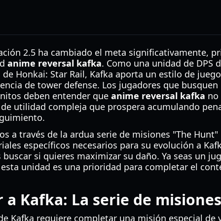
zación 2.5 ha cambiado el meta significativamente, p
ad
anime reversal kafka
. Como una unidad de DPS de
 de Honkai: Star Rail, Kafka aporta un estilo de jueg
iencia de tower defense. Los jugadores que busquen
initos deben entender que
anime reversal kafka
no 
 de utilidad compleja que prospera acumulando penal
eguimiento.
os a través de la ardua serie de misiones "The Hunt"
iales específicos necesarios para su evolución a Kaf
s buscar si quieres maximizar su daño. Ya seas un ju
 esta unidad es una prioridad para completar el cont
a Kafka: La serie de misione
de Kafka requiere completar una misión especial de 