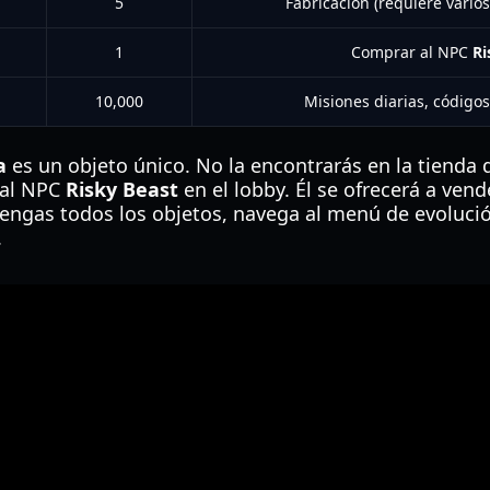
5
Fabricación (requiere vario
1
Comprar al NPC
Ri
10,000
Misiones diarias, códigos
a
es un objeto único. No la encontrarás en la tienda 
r al NPC
Risky Beast
en el lobby. Él se ofrecerá a vend
tengas todos los objetos, navega al menú de evoluci
.