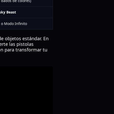
s dados de colores)
sky Beast
 o Modo Infinito
de objetos estándar. En
erte las pistolas
ón para transformar tu