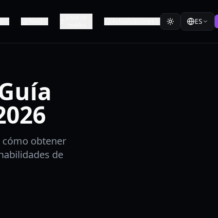
Lista de
ES
ón
Nivel
Actualizaciones
niveles
 Guía
2026
e cómo obtener
 habilidades de