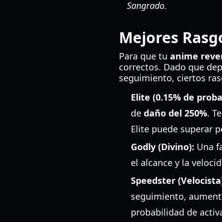
Sangrado.
Mejores Rasg
Para que tu
anime reve
correctos. Dado que dep
seguimiento, ciertos ra
Elite (0.15% de proba
de
daño del 250%
. T
Elite puede superar p
Godly (Divino):
Una fa
el alcance y la veloci
Speedster (Velocista
seguimiento, aumenta
probabilidad de acti