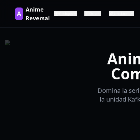
Anime
A
Códigos
Guía
Unidades
Reversal
Anim
Com
Domina la ser
la unidad Kafk