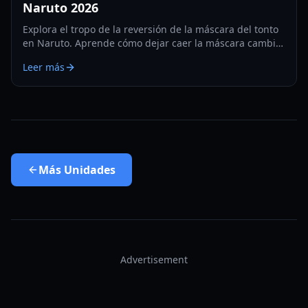
Naruto 2026
Explora el tropo de la reversión de la máscara del tonto
en Naruto. Aprende cómo dejar caer la máscara cambia
el escalamiento de poder, las afinidades elementales y la
Leer más
herencia de clanes en 2026.
Más
Unidades
Advertisement