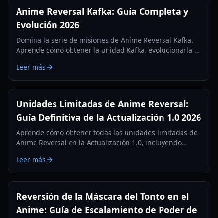
Anime Reversal Kafka: Guía Completa y
Evolución 2026
Domina la serie de misiones de Anime Reversal Kafka.
Aprende cómo obtener la unidad Kafka, evolucionarla a
Kafka Control y optimizar sus habilidades de DOT en la
Leer más
Actualización 2.5.
Unidades Limitadas de Anime Reversal:
Guía Definitiva de la Actualización 1.0 2026
Aprende cómo obtener todas las unidades limitadas de
Anime Reversal en la Actualización 1.0, incluyendo
drops de portales secretos, unidades de eventos de
Leer más
jefes y recompensas del pase de batalla. Guía completa
para 2026.
Reversión de la Máscara del Tonto en el
Anime: Guía de Escalamiento de Poder de