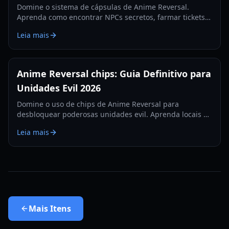
Domine o sistema de cápsulas de Anime Reversal.
Aprenda como encontrar NPCs secretos, farmar tickets
premium e evoluir suas unidades com nosso guia de
Leia mais
2026.
Anime Reversal chips: Guia Definitivo para
Unidades Evil 2026
Domine o uso de chips de Anime Reversal para
desbloquear poderosas unidades evil. Aprenda locais de
farm, resets da loja de ouro e receitas de crafting em
Leia mais
nosso guia abrangente.
Mais
Itens