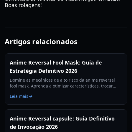
Boas rolagens!
Artigos relacionados
Anime Reversal Fool Mask: Guia de
Estratégia Definitivo 2026
Domine as mecânicas de alto risco da anime reversal
fool mask. Aprenda a otimizar características, trocar
bênçãos e dominar o meta de 2026 com nosso guia
Leia mais
especializado.
Anime Reversal capsule: Guia Definitivo
de Invocação 2026