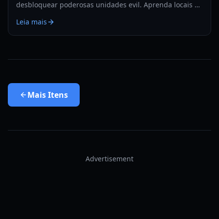
desbloquear poderosas unidades evil. Aprenda locais de
farm, resets da loja de ouro e receitas de crafting em
Leia mais
nosso guia abrangente.
Mais
Itens
Advertisement