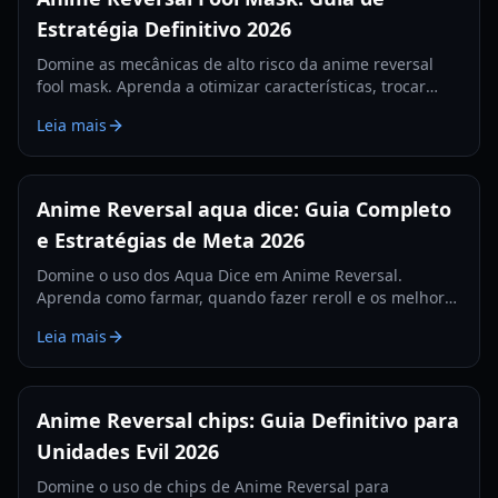
Estratégia Definitivo 2026
Domine as mecânicas de alto risco da anime reversal
fool mask. Aprenda a otimizar características, trocar
bênçãos e dominar o meta de 2026 com nosso guia
Leia mais
especializado.
Anime Reversal aqua dice: Guia Completo
e Estratégias de Meta 2026
Domine o uso dos Aqua Dice em Anime Reversal.
Aprenda como farmar, quando fazer reroll e os melhores
traits para buscar neste guia abrangente de 2026.
Leia mais
Anime Reversal chips: Guia Definitivo para
Unidades Evil 2026
Domine o uso de chips de Anime Reversal para