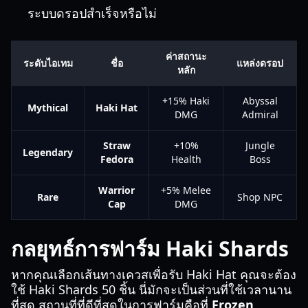
ระบบดรอปสำเร็จหรือไม่
ค่าสถานะ
ระดับไอเทม
ชื่อ
แหล่งดรอป
หลัก
+15% Haki
Abyssal
Mythical
Haki Hat
DMG
Admiral
Straw
+10%
Jungle
Legendary
Fedora
Health
Boss
Warrior
+5% Melee
Rare
Shop NPC
Cap
DMG
กลยุทธ์การฟาร์ม Haki Shards
หากคุณเลือกเส้นทางเควสเพื่อรับ Haki Hat คุณจะต้อง
ใช้ Haki Shards 50 ชิ้น นี่มักจะเป็นส่วนที่ใช้เวลานาน
ที่สุด สถานที่ที่ดีที่สุดในการฟาร์มคือที่
Frozen