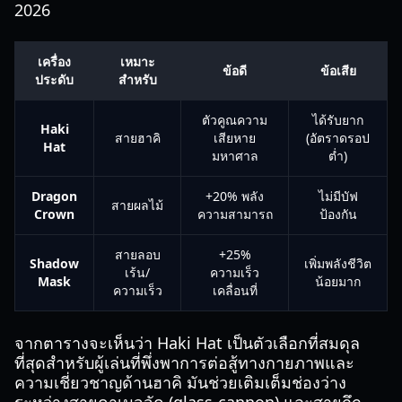
2026
เครื่อง
เหมาะ
ข้อดี
ข้อเสีย
ประดับ
สำหรับ
ตัวคูณความ
ได้รับยาก
Haki
สายฮาคิ
เสียหาย
(อัตราดรอป
Hat
มหาศาล
ต่ำ)
Dragon
+20% พลัง
ไม่มีบัฟ
สายผลไม้
Crown
ความสามารถ
ป้องกัน
สายลอบ
+25%
Shadow
เพิ่มพลังชีวิต
เร้น/
ความเร็ว
Mask
น้อยมาก
ความเร็ว
เคลื่อนที่
จากตารางจะเห็นว่า Haki Hat เป็นตัวเลือกที่สมดุล
ที่สุดสำหรับผู้เล่นที่พึ่งพาการต่อสู้ทางกายภาพและ
ความเชี่ยวชาญด้านฮาคิ มันช่วยเติมเต็มช่องว่าง