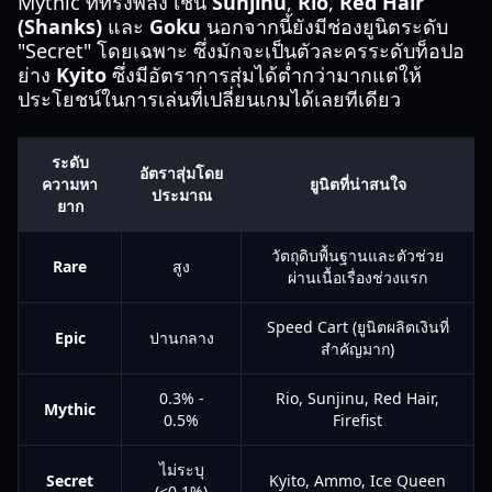
Mythic ที่ทรงพลัง เช่น
Sunjinu
,
Rio
,
Red Hair
(Shanks)
และ
Goku
นอกจากนี้ยังมีช่องยูนิตระดับ
"Secret" โดยเฉพาะ ซึ่งมักจะเป็นตัวละครระดับท็อปอ
ย่าง
Kyito
ซึ่งมีอัตราการสุ่มได้ต่ำกว่ามากแต่ให้
ประโยชน์ในการเล่นที่เปลี่ยนเกมได้เลยทีเดียว
ระดับ
อัตราสุ่มโดย
ความหา
ยูนิตที่น่าสนใจ
ประมาณ
ยาก
วัตถุดิบพื้นฐานและตัวช่วย
Rare
สูง
ผ่านเนื้อเรื่องช่วงแรก
Speed Cart (ยูนิตผลิตเงินที่
Epic
ปานกลาง
สำคัญมาก)
0.3% -
Rio, Sunjinu, Red Hair,
Mythic
0.5%
Firefist
ไม่ระบุ
Secret
Kyito, Ammo, Ice Queen
(<0.1%)