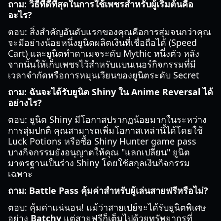
ถาม: วิธีที่ดีที่สุดในการใช้เพชรสำหรับผู้เริ่มต้นคือ
อะไร?
ตอบ: สิ่งสำคัญอันดับแรกของคุณคือการสุ่มจนกว่าคุณ
จะมีอย่างน้อยหนึ่งยูนิตผลิตเงินที่เชื่อถือได้ (Speed
Cart) และยูนิตทำดาเมจระดับ Mythic หนึ่งตัว หลัง
จากนั้นให้เก็บเพชรไว้สำหรับแบนเนอร์กิจกรรมที่มี
เวลาจำกัดหรือการหมุนเวียนของยูนิตระดับ Secret
ถาม: ฉันจะได้รับยูนิต Shiny ใน Anime Reversal ได้
อย่างไร?
ตอบ: ยูนิต Shiny มีโอกาสปรากฏน้อยมากในระหว่าง
การสุ่มปกติ คุณสามารถเพิ่มโอกาสเหล่านี้ได้โดยใช้
Luck Potions หรือซื้อ Shiny Hunter game pass
บางกิจกรรมยังอนุญาตให้คุณ "แลกเปลี่ยน" ยูนิต
มาตรฐานเป็นร่าง Shiny โดยใช้สกุลเงินกิจกรรม
เฉพาะ
ถาม: Battle Pass คุ้มค่าสำหรับผู้เล่นสายฟรีหรือไม่?
ตอบ: คุ้มค่าแน่นอน! แม้ว่าสายเปย์จะได้รับยูนิตพิเศษ
อย่าง
Batchy
แต่สายฟรีก็เต็มไปด้วยทรัพยากรที่