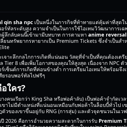
l qin sha npc
เป็นหนึ่งในภารกิจที่ท้าทายแต่คุ้มค่าที่ส
ข้าสู่พอร์ทัลระดับสูง ความจำเป็นในการใช้ไอเทมวิวัฒนาการเ
ค้าผู้ลึกลับคนนี้เข้ามามีบทบาท การตามหา
anime reversal
ปลี่ยนทรัพยากรหายากเป็น Premium Tickets ซึ่งจำเป็นสำห
Elite
จะเจาะลึกกลไกการเกิดที่แน่นอน วัสดุที่จำเป็นที่คุณต้องเตรี
ล Tier 8 เพื่อเพิ่มโอกาสของคุณให้สูงสุด เนื่องจาก NPC ตั
เซ็นต์การเกิดที่ค่อนข้างต่ำ การเตรียมไอเทมให้พร้อมจึงเ
เสียรอบพอร์ทัลไปฟรีๆ
ือใคร?
นบางคนเรียกว่า King Sha หรือพ่อค้าลับ) เป็นพ่อค้าจำกัดเว
เขาไม่มีตำแหน่งที่แน่นอนเหมือนกับพ่อค้าในล็อบบี้ทั่วไป เ
ัวของเขาขึ้นอยู่กับ RNG (การสุ่ม) และตัวจุดชนวนในเวฟ
ในปี 2026 คือการอำนวยความสะดวกในการรับ
Premium T