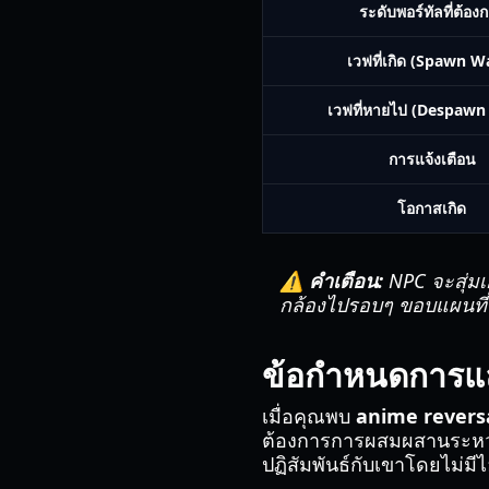
ระดับพอร์ทัลที่ต้อง
เวฟที่เกิด (Spawn W
เวฟที่หายไป (Despawn
การแจ้งเตือน
โอกาสเกิด
⚠️ คำเตือน:
NPC จะสุ่มเ
กล้องไปรอบๆ ขอบแผนที่หร
ข้อกำหนดการแล
เมื่อคุณพบ
anime reversa
ต้องการการผสมผสานระหว่า
ปฏิสัมพันธ์กับเขาโดยไม่ม