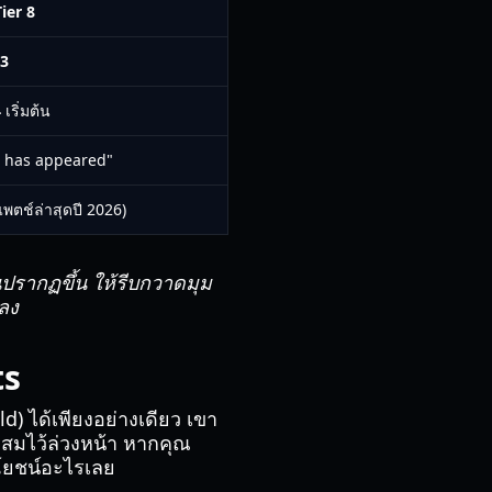
ier 8
13
4
เริ่มต้น
n has appeared"
พตช์ล่าสุดปี 2026)
นปรากฏขึ้น ให้รีบกวาดมุม
ดลง
ts
d) ได้เพียงอย่างเดียว เขา
สมไว้ล่วงหน้า หากคุณ
ะโยชน์อะไรเลย