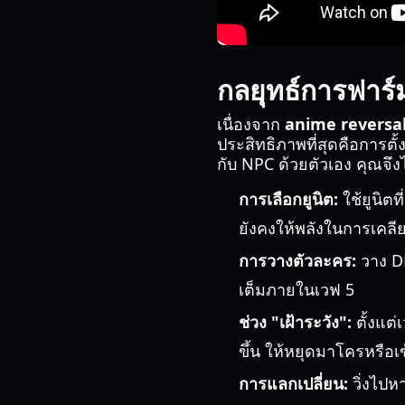
กลยุทธ์การฟาร์
เนื่องจาก
anime reversal
ประสิทธิภาพที่สุดคือการตั
กับ NPC ด้วยตัวเอง คุณจึงไ
การเลือกยูนิต:
ใช้ยูนิตท
ยังคงให้พลังในการเคลีย
การวางตัวละคร:
วาง DP
เต็มภายในเวฟ 5
ช่วง "เฝ้าระวัง":
ตั้งแต่
ขึ้น ให้หยุดมาโครหรือ
การแลกเปลี่ยน:
วิ่งไปห