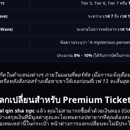
การ
Tier 5, Tier 6, Tier 7 หรือ
T
ave)
ระหว่าง
เวฟ 7
ถึง
เวฟ 
 Wave)
จะหายไปถาวรหลังจาก
เวฟ 1
ข้อความระบุว่า "A mysterious perso
ประมาณ
8% - 10%
(ได้รับการบัพในการแ
กิดในตำแหน่งต่างๆ ภายในแผนที่พอร์ทัล เมื่อการแจ้งเตือ
ือหลังสิ่งก่อสร้างเพื่อหาเขาให้เจอก่อนที่เวฟ 13 จะสิ้นสุ
กเปลี่ยนสำหรับ Premium Ticke
l qin sha npc
แล้ว คุณไม่สามารถซื้อตั๋วด้วยเงินทอง (Gol
งสกุลเงินที่มีมูลค่าสูงและไอเทมดรอปหายากที่คุณต้องสะ
ีไอเทมเหล่านี้ในกระเป๋า หน้าต่างการแลกเปลี่ยนจะไม่มีปร