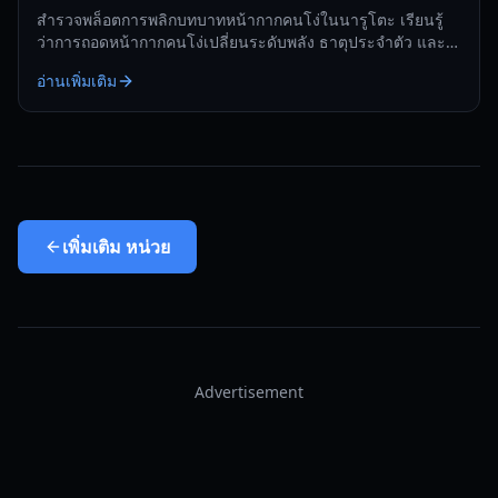
สำรวจพล็อตการพลิกบทบาทหน้ากากคนโง่ในนารูโตะ เรียนรู้
ว่าการถอดหน้ากากคนโง่เปลี่ยนระดับพลัง ธาตุประจำตัว และ
การสืบทอดตระกูลในปี 2026 อย่างไร
อ่านเพิ่มเติม
เพิ่มเติม
หน่วย
Advertisement