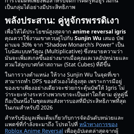
การโจมตีที่เพียงพอสำหรับจัดการศัตรูที่อยู่รวมกัน
เป็นกลุ่มได้อย่างมีประสิทธิภาพ
พลังประสาน: คู่หูจักรพรรดิเงา
เพื่อให้ได้ประโยชน์สูงสุดจาก
anime reversal igris
คุณควรใช้งานเขาควบคู่ไปกับ
Sunjin Wu
เสมอ บัฟ
ดาเมจ 30% จาก "Shadow Monarch's Power" เป็น
โบนัสแบบทวีคูณ (Multiplicative) ซึ่งหมายความว่า
มันจะเพิ่มสเกลขึ้นอย่างมากเมื่อคุณเลเวลอัปหน่วยและ
สวมใส่ลูกบาศก์ค่าสถานะ (Stat Cubes) ที่ดีขึ้น
ในการวางตำแหน่ง ให้วาง Sunjin Wu ในจุดที่เขา
สามารถทำ DPS ของตัวเองได้สูงสุด เพราะการมีอยู่
ของเขาเพียงอย่างเดียวจะช่วยกระตุ้นบัฟให้ Igris ไม่
ว่าระยะห่างระหว่างพวกเขาจะเป็นเท่าใดก็ตาม คู่หูคู่นี้
ถือเป็นหนึ่งในชุดผสมสังหารบอสที่มีประสิทธิภาพที่สุด
ในเกมสำหรับปี 2026
สำหรับข้อมูลเพิ่มเติมเกี่ยวกับการจัดอันดับหน่วยและ
แพตช์ที่กำลังจะมาถึง โปรดไปที่
หน้าทางการของ
Roblox Anime Reversal
เพื่อดูอัปเดตล่าสุดจากผู้