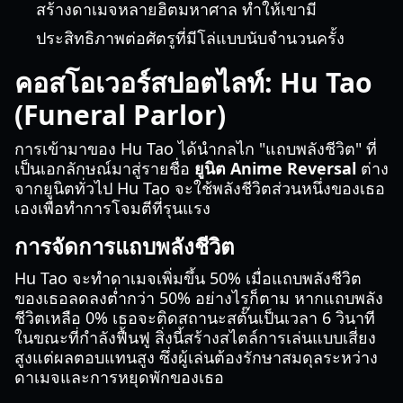
สร้างดาเมจหลายฮิตมหาศาล ทำให้เขามี
ประสิทธิภาพต่อศัตรูที่มีโล่แบบนับจำนวนครั้ง
คอสโอเวอร์สปอตไลท์: Hu Tao
(Funeral Parlor)
การเข้ามาของ Hu Tao ได้นำกลไก "แถบพลังชีวิต" ที่
เป็นเอกลักษณ์มาสู่รายชื่อ
ยูนิต Anime Reversal
ต่าง
จากยูนิตทั่วไป Hu Tao จะใช้พลังชีวิตส่วนหนึ่งของเธอ
เองเพื่อทำการโจมตีที่รุนแรง
การจัดการแถบพลังชีวิต
Hu Tao จะทำดาเมจเพิ่มขึ้น 50% เมื่อแถบพลังชีวิต
ของเธอลดลงต่ำกว่า 50% อย่างไรก็ตาม หากแถบพลัง
ชีวิตเหลือ 0% เธอจะติดสถานะสตั๊นเป็นเวลา 6 วินาที
ในขณะที่กำลังฟื้นฟู สิ่งนี้สร้างสไตล์การเล่นแบบเสี่ยง
สูงแต่ผลตอบแทนสูง ซึ่งผู้เล่นต้องรักษาสมดุลระหว่าง
ดาเมจและการหยุดพักของเธอ