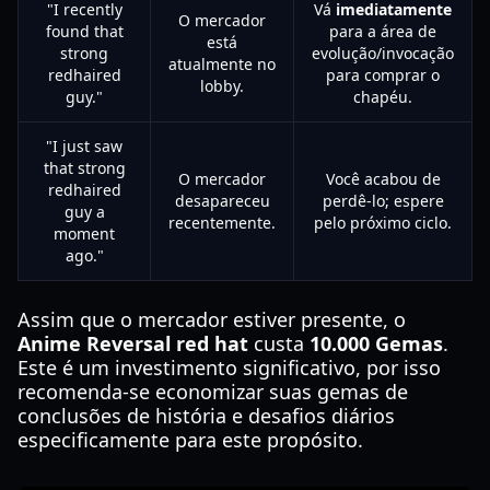
"I recently
Vá
imediatamente
O mercador
found that
para a área de
está
strong
evolução/invocação
atualmente no
redhaired
para comprar o
lobby.
guy."
chapéu.
"I just saw
that strong
O mercador
Você acabou de
redhaired
desapareceu
perdê-lo; espere
guy a
recentemente.
pelo próximo ciclo.
moment
ago."
Assim que o mercador estiver presente, o
Anime Reversal red hat
custa
10.000 Gemas
.
Este é um investimento significativo, por isso
recomenda-se economizar suas gemas de
conclusões de história e desafios diários
especificamente para este propósito.