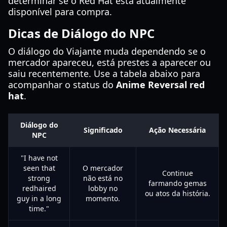
determinar se o Red Hat está atualmente
disponível para compra.
Dicas de Diálogo do NPC
O diálogo do Viajante muda dependendo se o
mercador apareceu, está prestes a aparecer ou
saiu recentemente. Use a tabela abaixo para
acompanhar o status do
Anime Reversal red
hat
.
Diálogo do
Significado
Ação Necessária
NPC
"I have not
seen that
O mercador
Continue
strong
não está no
farmando gemas
redhaired
lobby no
ou atos da história.
guy in a long
momento.
time."