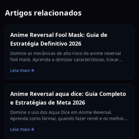
Artigos relacionados
Anime Reversal Fool Mask: Guia de
Estratégia Definitivo 2026
Domine as mecânicas de alto risco da anime reversal
fool mask. Aprenda a otimizar características, trocar
bênçãos e dominar o meta de 2026 com nosso guia
Leia mais
especializado.
Anime Reversal aqua dice: Guia Completo
e Estratégias de Meta 2026
Domine o uso dos Aqua Dice em Anime Reversal.
Aprenda como farmar, quando fazer reroll e os melhores
traits para buscar neste guia abrangente de 2026.
Leia mais