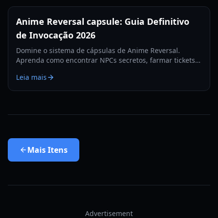
Anime Reversal capsule: Guia Definitivo
de Invocação 2026
Domine o sistema de cápsulas de Anime Reversal.
Aprenda como encontrar NPCs secretos, farmar tickets
premium e evoluir suas unidades com nosso guia de
Leia mais
2026.
Mais
Itens
Advertisement