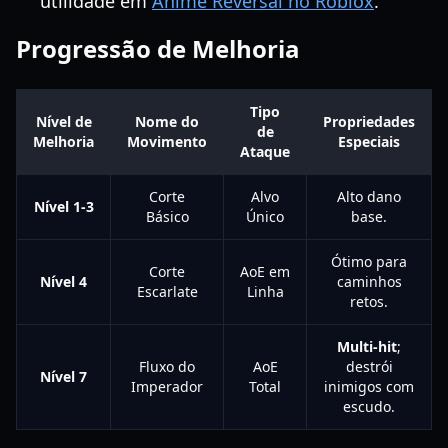
utilidade em
Anime Reversal no Roblox
.
Progressão de Melhoria
Tipo
Nível de
Nome do
Propriedades
de
Melhoria
Movimento
Especiais
Ataque
Corte
Alvo
Alto dano
Nível 1-3
Básico
Único
base.
Ótimo para
Corte
AoE em
Nível 4
caminhos
Escarlate
Linha
retos.
Multi-hit
;
Fluxo do
AoE
destrói
Nível 7
Imperador
Total
inimigos com
escudo.