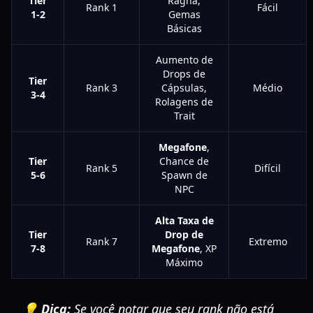
Tier
Ragna,
Rank 1
Fácil
1-2
Gemas
Básicas
Aumento de
Drops de
Tier
Rank 3
Cápsulas,
Médio
3-4
Rolagens de
Trait
Megafone
,
Tier
Chance de
Rank 5
Difícil
5-6
Spawn de
NPC
Alta Taxa de
Tier
Drop de
Rank 7
Extremo
7-8
Megafone
, XP
Máximo
💡 Dica:
Se você notar que seu rank não está