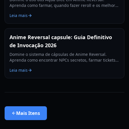
Aprenda como farmar, quando fazer reroll e os melhores
traits para buscar neste guia abrangente de 2026.
Leia mais
Anime Reversal capsule: Guia Definitivo
de Invocação 2026
Domine o sistema de cápsulas de Anime Reversal.
Aprenda como encontrar NPCs secretos, farmar tickets
premium e evoluir suas unidades com nosso guia de
Leia mais
2026.
Mais
Itens