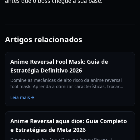
antes que o boss chegue à sua base.
Artigos relacionados
Anime Reversal Fool Mask: Guia de
Estratégia Definitivo 2026
Domine as mecânicas de alto risco da anime reversal
fool mask. Aprenda a otimizar características, trocar
bênçãos e dominar o meta de 2026 com nosso guia
Leia mais
especializado.
Anime Reversal aqua dice: Guia Completo
e Estratégias de Meta 2026
Domine o uso dos Aqua Dice em Anime Reversal.